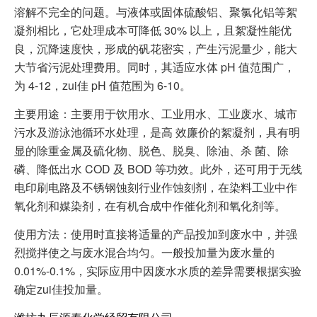
溶解不完全的问题。与液体或固体硫酸铝、聚氯化铝等絮
凝剂相比，它处理成本可降低 30% 以上，且絮凝性能优
良，沉降速度快，形成的矾花密实，产生污泥量少，能大
大节省污泥处理费用。同时，其适应水体 pH 值范围广，
为 4-12，zui佳 pH 值范围为 6-10。
主要用途：主要用于饮用水、工业用水、工业废水、城市
污水及游泳池循环水处理，是高 效廉价的絮凝剂，具有明
显的除重金属及硫化物、脱色、脱臭、除油、杀 菌、除
磷、降低出水 COD 及 BOD 等功效。此外，还可用于无线
电印刷电路及不锈钢蚀刻行业作蚀刻剂，在染料工业中作
氧化剂和媒染剂，在有机合成中作催化剂和氧化剂等。
使用方法：使用时直接将适量的产品投加到废水中，并强
烈搅拌使之与废水混合均匀。一般投加量为废水量的
0.01%-0.1%，实际应用中因废水水质的差异需要根据实验
确定zui佳投加量。